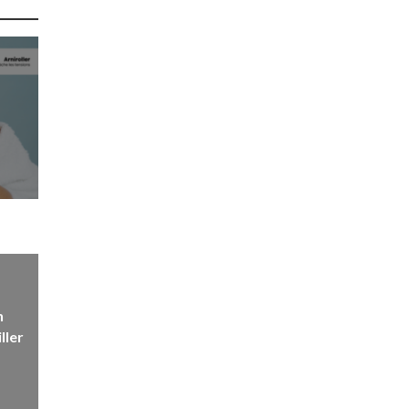
n
ller