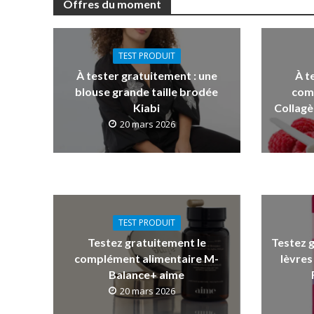
Offres du moment
TEST PRODUIT
À tester gratuitement : une
À t
blouse grande taille brodée
com
Kiabi
Collagè
20 mars 2026
TEST PRODUIT
Testez gratuitement le
Testez 
complément alimentaire M-
lèvres
Balance+ aime
20 mars 2026