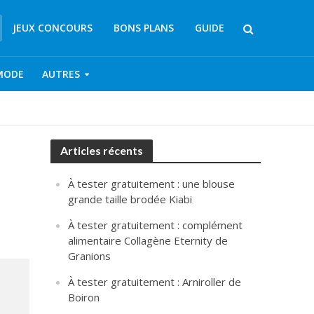
JEUX CONCOURS
BONS PLANS
GUIDE
MODE
AUTRES
Articles récents
À tester gratuitement : une blouse
grande taille brodée Kiabi
À tester gratuitement : complément
alimentaire Collagène Eternity de
Granions
À tester gratuitement : Arniroller de
Boiron