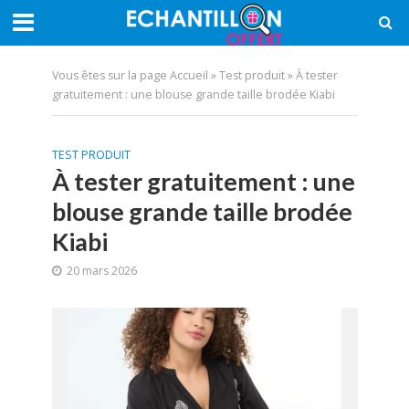
Vous êtes sur la page
Accueil
»
Test produit
»
À tester
gratuitement : une blouse grande taille brodée Kiabi
TEST PRODUIT
À tester gratuitement : une
blouse grande taille brodée
Kiabi
20 mars 2026