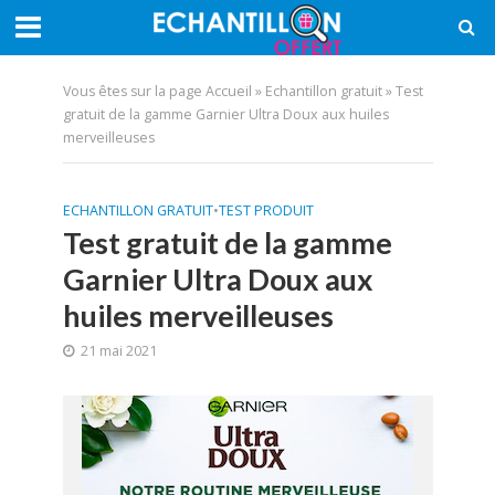
Vous êtes sur la page
Accueil
»
Echantillon gratuit
»
Test
gratuit de la gamme Garnier Ultra Doux aux huiles
merveilleuses
ECHANTILLON GRATUIT
•
TEST PRODUIT
Test gratuit de la gamme
Garnier Ultra Doux aux
huiles merveilleuses
21 mai 2021