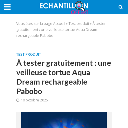
Vous êtes sur la page
Accueil
»
Test produit
»
À tester
gratuitement : une veilleuse tortue Aqua Dream
rechargeable Pabobo
TEST PRODUIT
À tester gratuitement : une
veilleuse tortue Aqua
Dream rechargeable
Pabobo
10 octobre 2025