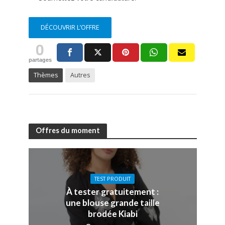
DÉCOUVRIR L’OFFRE
0
partages
Thèmes
Autres
Offres du moment
TEST PRODUIT
À tester gratuitement :
une blouse grande taille
brodée Kiabi