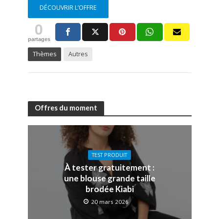
DÉCOUVRIR L’OFFRE
0
partages
Thèmes
Autres
Offres du moment
TEST PRODUIT
À tester gratuitement :
une blouse grande taille
brodée Kiabi
20 mars 2026