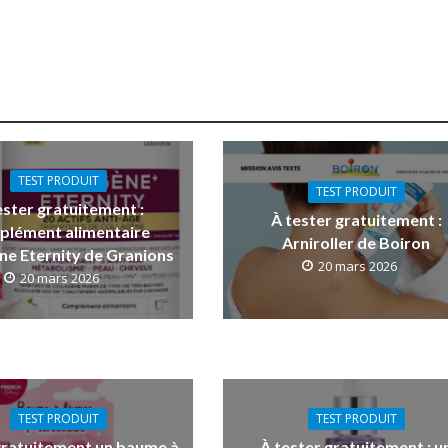
TEST PRODUIT
TEST PRODUIT
ester gratuitement :
À tester gratuitement :
plément alimentaire
Arniroller de Boiron
ne Eternity de Granions
20 mars 2026
20 mars 2026
TEST PRODUIT
TEST PRODUIT
gratuitement un baume à
À tester gratuitement : u