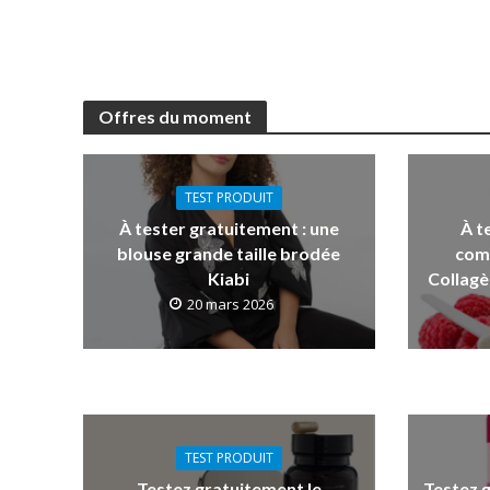
Offres du moment
TEST PRODUIT
À tester gratuitement : une
À t
blouse grande taille brodée
com
Kiabi
Collagè
20 mars 2026
TEST PRODUIT
Testez gratuitement le
Testez 