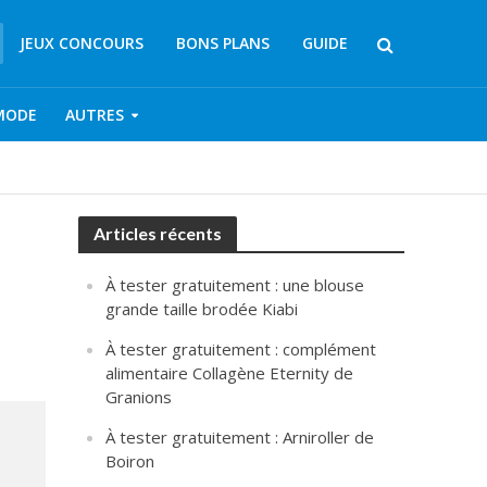
JEUX CONCOURS
BONS PLANS
GUIDE
MODE
AUTRES
Articles récents
À tester gratuitement : une blouse
grande taille brodée Kiabi
À tester gratuitement : complément
alimentaire Collagène Eternity de
Granions
À tester gratuitement : Arniroller de
Boiron