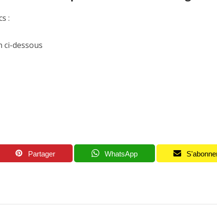
s :
n ci-dessous
Partager
WhatsApp
S'abonne