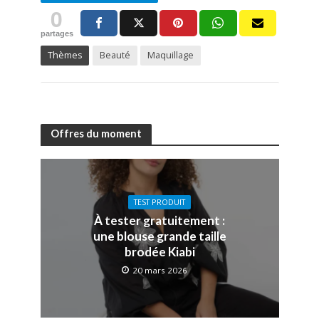
0
partages
Thèmes
Beauté
Maquillage
Offres du moment
TEST PRODUIT
À tester gratuitement :
une blouse grande taille
brodée Kiabi
20 mars 2026