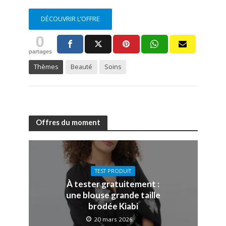
DÉCOUVRIR L’OFFRE
0
partages
Thèmes
Beauté
Soins
Offres du moment
TEST PRODUIT
À tester gratuitement :
une blouse grande taille
brodée Kiabi
20 mars 2026