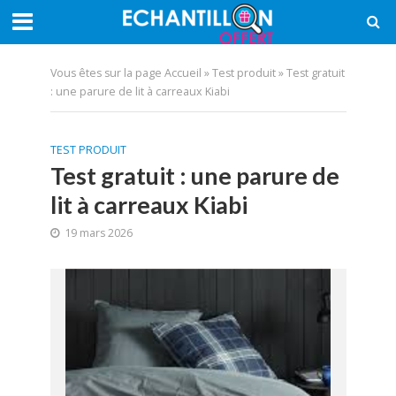
Vous êtes sur la page
Accueil
»
Test produit
»
Test gratuit
: une parure de lit à carreaux Kiabi
TEST PRODUIT
Test gratuit : une parure de
lit à carreaux Kiabi
19 mars 2026