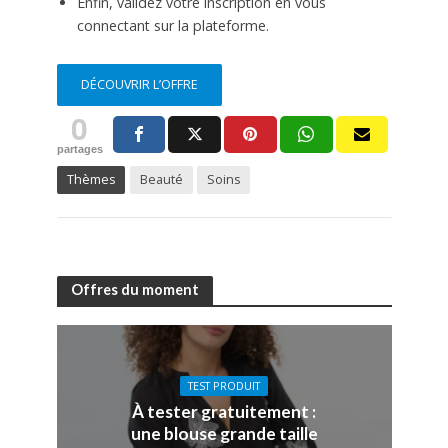
Enfin, validez votre inscription en vous
connectant sur la plateforme.
DÉCOUVRIR L’OFFRE
0
partages
Thèmes
Beauté
Soins
Offres du moment
TEST PRODUIT
À tester gratuitement :
une blouse grande taille