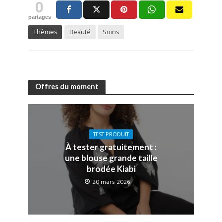
0
partages
Thèmes
Beauté
Soins
Offres du moment
TEST PRODUIT
À tester gratuitement :
une blouse grande taille
brodée Kiabi
20 mars 2026