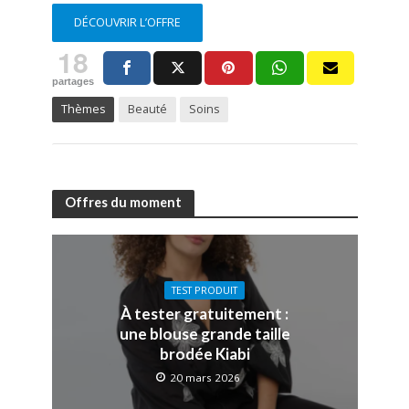
DÉCOUVRIR L’OFFRE
18
partages
Thèmes
Beauté
Soins
Offres du moment
TEST PRODUIT
À tester gratuitement :
une blouse grande taille
brodée Kiabi
20 mars 2026