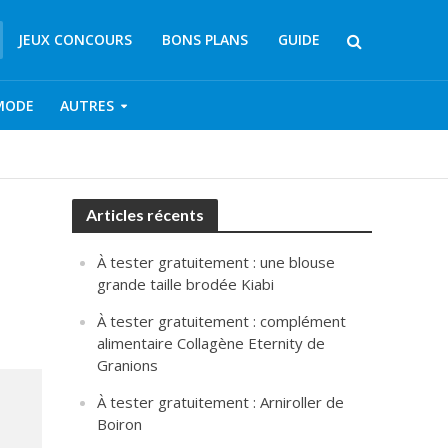
JEUX CONCOURS
BONS PLANS
GUIDE
MODE
AUTRES
Articles récents
À tester gratuitement : une blouse
grande taille brodée Kiabi
À tester gratuitement : complément
alimentaire Collagène Eternity de
Granions
À tester gratuitement : Arniroller de
Boiron