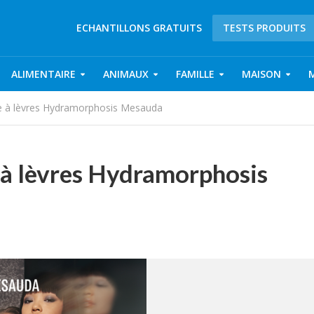
ECHANTILLONS GRATUITS
TESTS PRODUITS
ALIMENTAIRE
ANIMAUX
FAMILLE
MAISON
me à lèvres Hydramorphosis Mesauda
 à lèvres Hydramorphosis