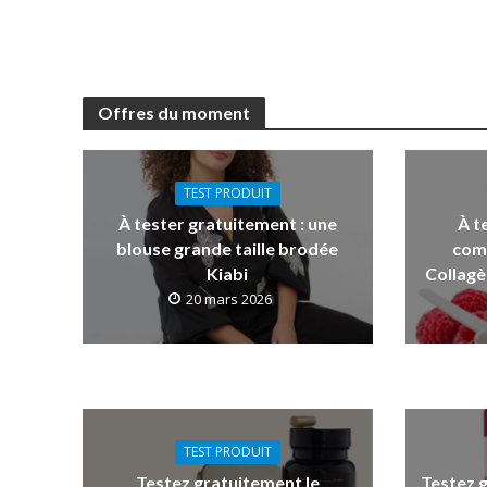
Offres du moment
TEST PRODUIT
À tester gratuitement : une
À t
blouse grande taille brodée
com
Kiabi
Collagè
20 mars 2026
TEST PRODUIT
Testez gratuitement le
Testez 