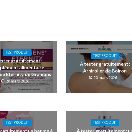
TEST PRODUIT
TEST PRODUIT
ester gratuitement :
À tester gratuitement :
plément alimentaire
Arniroller de Boiron
ne Eternity de Granions
20 mars 2026
20 mars 2026
TEST PRODUIT
TEST PRODUIT
gratuitement un baume à
À tester gratuitement : u