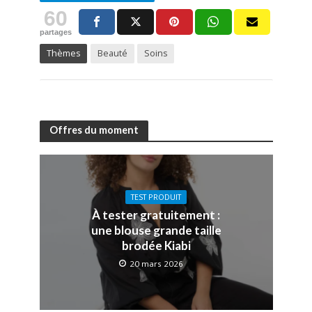
60
partages
Thèmes
Beauté
Soins
Offres du moment
TEST PRODUIT
À tester gratuitement :
une blouse grande taille
brodée Kiabi
20 mars 2026