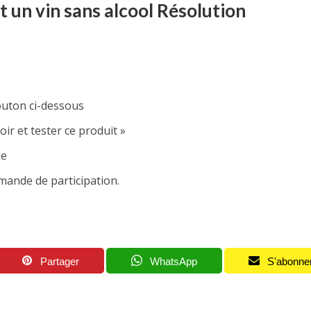
 un vin sans alcool Résolution
outon ci-dessous
ir et tester ce produit »
me
emande de participation.
Partager
WhatsApp
S'abonne