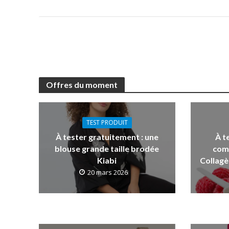
Offres du moment
TEST PRODUIT
À tester gratuitement : une
À t
blouse grande taille brodée
com
Kiabi
Collagè
20 mars 2026