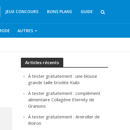
JEUX CONCOURS
BONS PLANS
GUIDE
MODE
AUTRES
Articles récents
À tester gratuitement : une blouse
grande taille brodée Kiabi
À tester gratuitement : complément
alimentaire Collagène Eternity de
Granions
À tester gratuitement : Arniroller de
Boiron