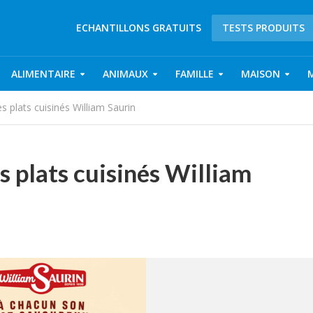
ECHANTILLONS GRATUITS
TESTS PRODUITS
ALIMENTAIRE
ANIMAUX
FAMILLE
MAISON
s plats cuisinés William Saurin
s plats cuisinés William