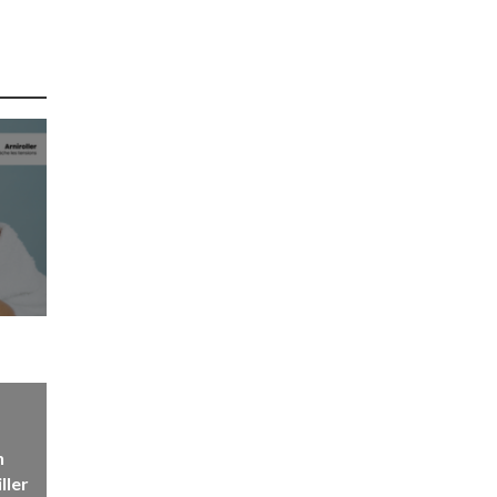
n
ller