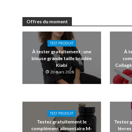
Offres du moment
TEST PRODUIT
À tester gratuitement : une
À t
blouse grande taille brodée
com
Kiabi
Collagè
20 mars 2026
TEST PRODUIT
Testez gratuitement le
Testez 
complément alimentaire M-
lèvres