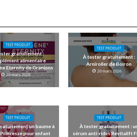
TEST PRODUIT
TEST PRODUIT
ester gratuitement :
À tester gratuitement :
plément alimentaire
Arniroller de Boiron
ne Eternity de Granions
20 mars 2026
20 mars 2026
TEST PRODUIT
TEST PRODUIT
gratuitement un baume à
À tester gratuitement : u
 Princesse pour enfant
sérum anti-rides Revitalift Fi