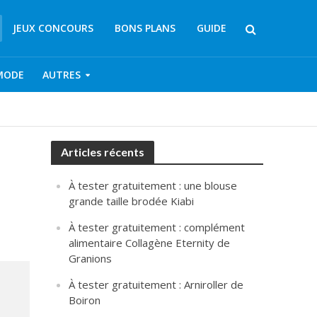
JEUX CONCOURS
BONS PLANS
GUIDE
MODE
AUTRES
Articles récents
À tester gratuitement : une blouse
grande taille brodée Kiabi
À tester gratuitement : complément
alimentaire Collagène Eternity de
Granions
À tester gratuitement : Arniroller de
Boiron