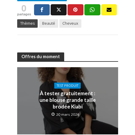
0
partages
Thèmes
Beauté
Cheveux
Offres du moment
TEST PRODUIT
À tester gratuitement :
une blouse grande taille
brodée Kiabi
20 mars 2026