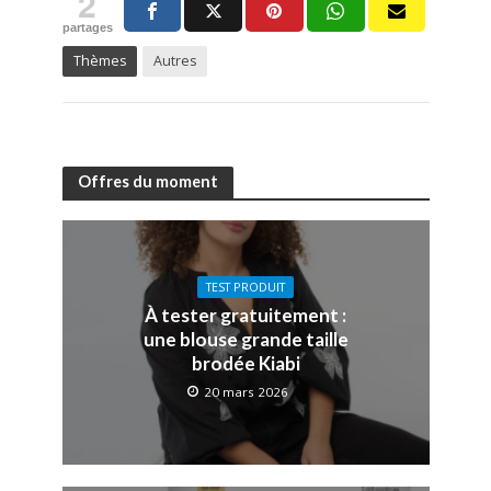
2
partages
Thèmes
Autres
Offres du moment
TEST PRODUIT
À tester gratuitement :
une blouse grande taille
brodée Kiabi
20 mars 2026