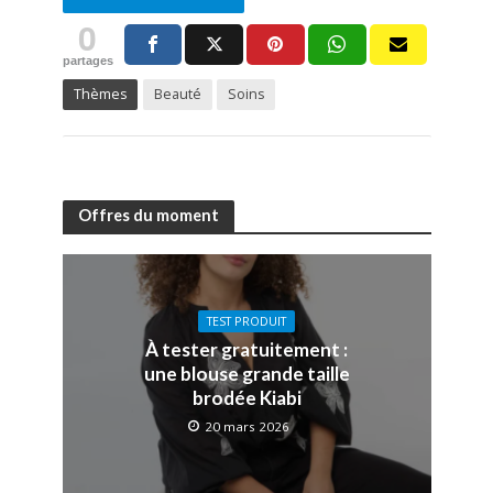
0
partages
Thèmes
Beauté
Soins
Offres du moment
TEST PRODUIT
À tester gratuitement :
une blouse grande taille
brodée Kiabi
20 mars 2026