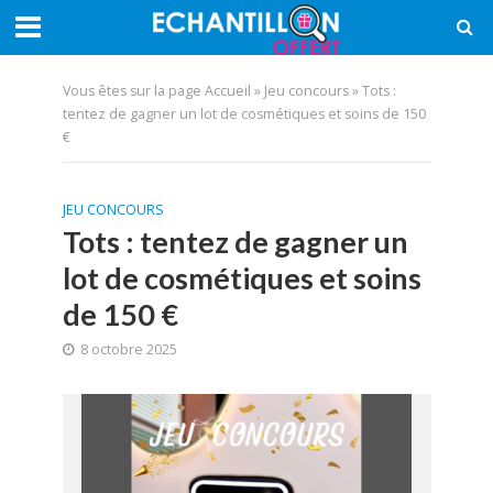
Vous êtes sur la page
Accueil
»
Jeu concours
»
Tots :
tentez de gagner un lot de cosmétiques et soins de 150
€
JEU CONCOURS
Tots : tentez de gagner un
lot de cosmétiques et soins
de 150 €
8 octobre 2025