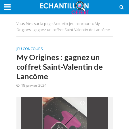
Vous êtes sur la page
Accueil
»
Jeu concours
»
My
Origines : gagnez un coffret Saint-Valentin de Lancôme
JEU CONCOURS
My Origines : gagnez un
coffret Saint-Valentin de
Lancôme
18 janvier 2024