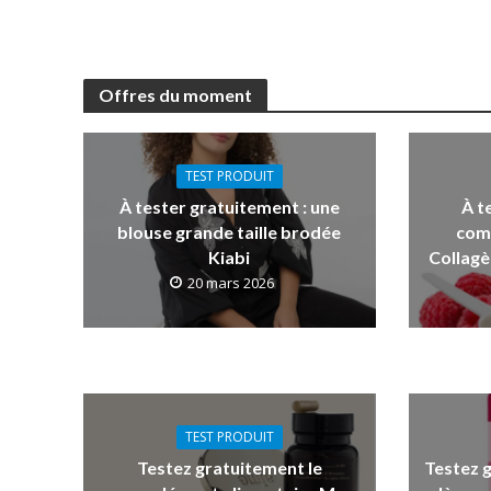
Offres du moment
TEST PRODUIT
À tester gratuitement : une
À t
blouse grande taille brodée
com
Kiabi
Collagè
20 mars 2026
TEST PRODUIT
Testez gratuitement le
Testez 