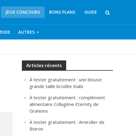
JEUX CONCOURS
BONS PLANS
GUIDE
MODE
AUTRES
Articles récents
À tester gratuitement : une blouse
grande taille brodée Kiabi
À tester gratuitement : complément
alimentaire Collagène Eternity de
Granions
À tester gratuitement : Arniroller de
Boiron