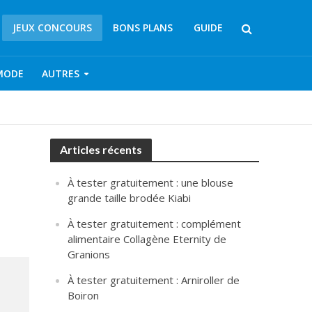
JEUX CONCOURS
BONS PLANS
GUIDE
MODE
AUTRES
Articles récents
À tester gratuitement : une blouse
grande taille brodée Kiabi
À tester gratuitement : complément
alimentaire Collagène Eternity de
Granions
À tester gratuitement : Arniroller de
Boiron