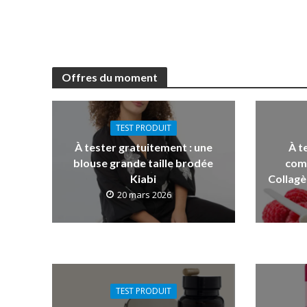
Offres du moment
TEST PRODUIT
À tester gratuitement : une
À t
blouse grande taille brodée
com
Kiabi
Collagè
20 mars 2026
TEST PRODUIT