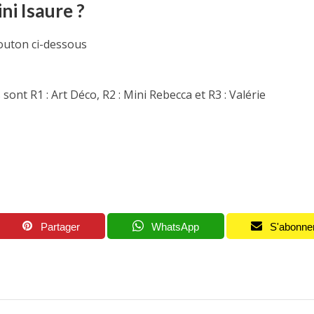
ni Isaure ?
bouton ci-dessous
nt R1 : Art Déco, R2 : Mini Rebecca et R3 : Valérie
Partager
WhatsApp
S'abonne