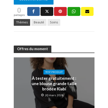
0
partages
Thèmes
Beauté
Soins
Offres du moment
TEST PRODUIT
À tester gratuitement :
une blouse grande taille
brodée Kiabi
20 mars 2026