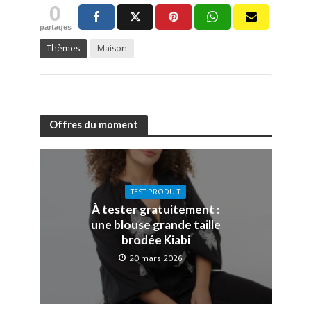
0
partages
Thèmes
Maison
Offres du moment
TEST PRODUIT
À tester gratuitement :
une blouse grande taille
brodée Kiabi
20 mars 2026