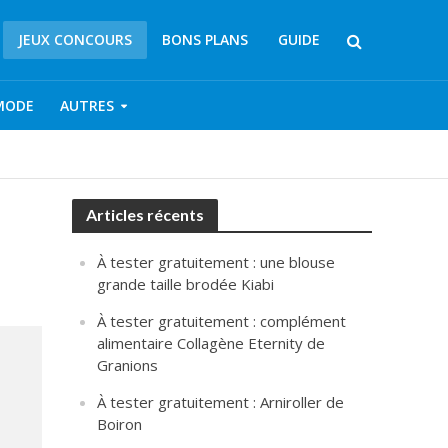
JEUX CONCOURS
BONS PLANS
GUIDE
MODE
AUTRES
Articles récents
À tester gratuitement : une blouse
grande taille brodée Kiabi
À tester gratuitement : complément
alimentaire Collagène Eternity de
Granions
À tester gratuitement : Arniroller de
Boiron