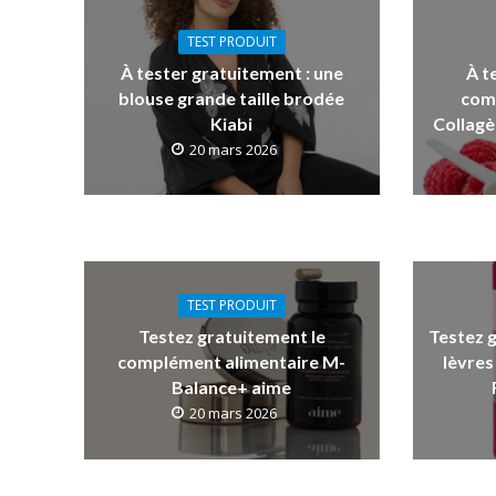
TEST PRODUIT
À tester gratuitement : une
À t
blouse grande taille brodée
com
Kiabi
Collagè
20 mars 2026
TEST PRODUIT
Testez gratuitement le
Testez 
complément alimentaire M-
lèvres
Balance+ aime
20 mars 2026