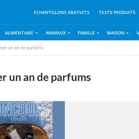
ECHANTILLONS GRATUITS
TESTS PRODUITS
ALIMENTAIRE
ANIMAUX
FAMILLE
MAISON
agner un an de parfums
er un an de parfums