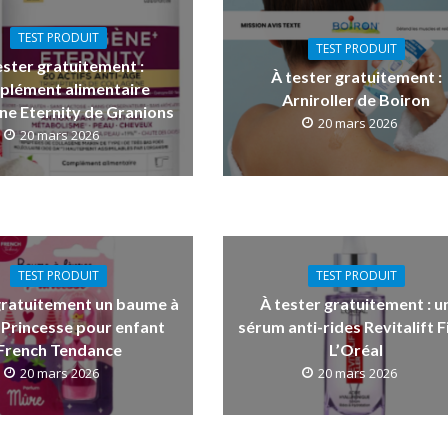
TEST PRODUIT
TEST PRODUIT
ester gratuitement :
À tester gratuitement :
plément alimentaire
Arniroller de Boiron
ne Eternity de Granions
20 mars 2026
20 mars 2026
TEST PRODUIT
TEST PRODUIT
gratuitement un baume à
À tester gratuitement : u
 Princesse pour enfant
sérum anti-rides Revitalift Fi
French Tendance
L’Oréal
20 mars 2026
20 mars 2026