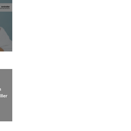
n
ller