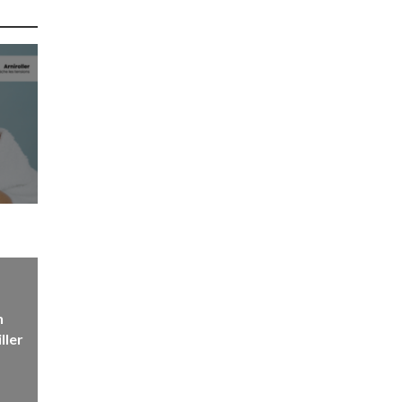
n
ller