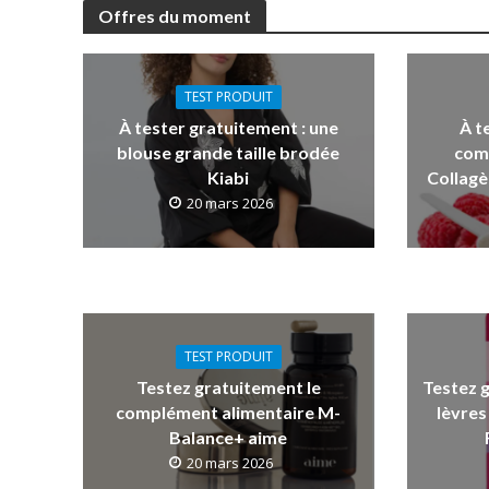
Offres du moment
TEST PRODUIT
À tester gratuitement : une
À t
blouse grande taille brodée
com
Kiabi
Collagè
20 mars 2026
TEST PRODUIT
Testez gratuitement le
Testez 
complément alimentaire M-
lèvres
Balance+ aime
20 mars 2026