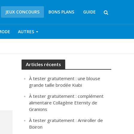
JEUX CONCOURS
BONS PLANS
GUIDE
MODE
AUTRES
Articles récents
À tester gratuitement : une blouse
grande taille brodée Kiabi
À tester gratuitement : complément
alimentaire Collagène Eternity de
Granions
À tester gratuitement : Arniroller de
Boiron