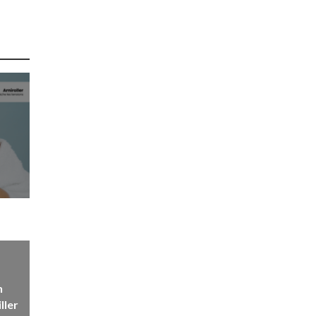
n
ller