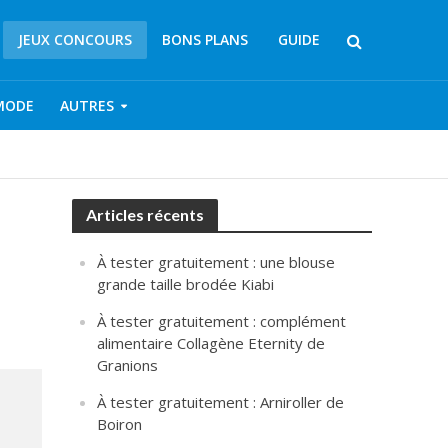
JEUX CONCOURS
BONS PLANS
GUIDE
MODE
AUTRES
Articles récents
À tester gratuitement : une blouse
grande taille brodée Kiabi
À tester gratuitement : complément
alimentaire Collagène Eternity de
Granions
À tester gratuitement : Arniroller de
Boiron