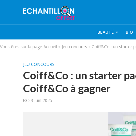
BEAUTÉ
BIO
Vous êtes sur la page
Accueil
»
Jeu concours
»
Coiff&Co : un starter p
JEU CONCOURS
Coiff&Co : un starter pa
Coiff&Co à gagner
23 juin 2025