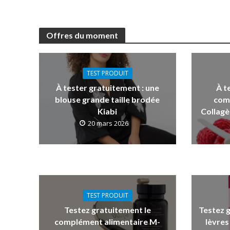
Offres du moment
TEST PRODUIT
À tester gratuitement : une
À t
blouse grande taille brodée
com
Kiabi
Collagè
20 mars 2026
TEST PRODUIT
Testez gratuitement le
Testez 
complément alimentaire M-
lèvres