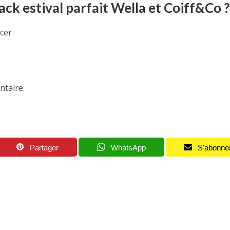
ack estival parfait Wella et Coiff&Co ?
cer
ntaire.
Partager
WhatsApp
S'abonne