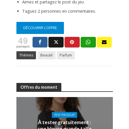
Aimez et partagez le post du jeu
Taguez 2 personnes en commentaires.
DÉCOUVRIR L’OFFRE
49
partages
Thèmes
Beauté
Parfum
Offres du moment
TEST PRODUIT
À tester gratuitement :
une blouse grande taille