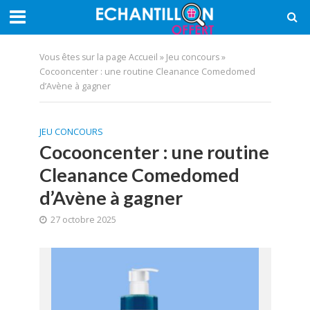
Vous êtes sur la page
Accueil
»
Jeu concours
»
Cocooncenter : une routine Cleanance Comedomed
d’Avène à gagner
JEU CONCOURS
Cocooncenter : une routine
Cleanance Comedomed
d’Avène à gagner
27 octobre 2025