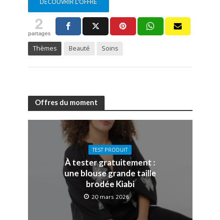
DÉCOUVRIR L’OFFRE
2
partages
Thèmes
Beauté
Soins
Offres du moment
TEST PRODUIT
À tester gratuitement :
une blouse grande taille
brodée Kiabi
20 mars 2026