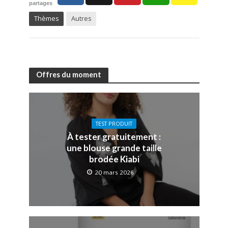
partages
Thèmes
Autres
Offres du moment
TEST PRODUIT
À tester gratuitement :
une blouse grande taille
brodée Kiabi
20 mars 2026