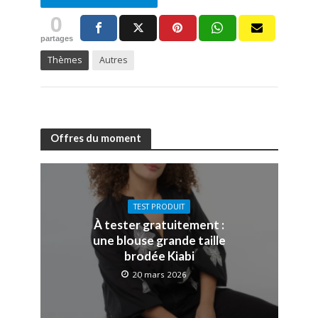
0
partages
Thèmes
Autres
Offres du moment
TEST PRODUIT
À tester gratuitement :
une blouse grande taille
brodée Kiabi
20 mars 2026