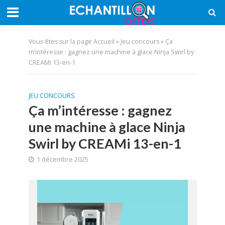
Vous êtes sur la page
Accueil
»
Jeu concours
»
Ça
m’intéresse : gagnez une machine à glace Ninja Swirl by
CREAMi 13-en-1
JEU CONCOURS
Ça m’intéresse : gagnez
une machine à glace Ninja
Swirl by CREAMi 13-en-1
1 décembre 2025