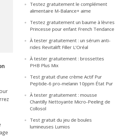
Testez gratuitement le complément
alimentaire M-Balance+ aime
Testez gratuitement un baume à lèvres
Princesse pour enfant French Tendance
À tester gratuitement : un sérum anti-
rides Revitalift Filler L’Oréal
À tester gratuitement : brossettes
on
PHB Plus Mix
Test gratuit d’une crème Actif Pur
Peptide-6 pro-melanin 10ppm État Pur
pour
À tester gratuitement : mousse
rrez
Chantilly Nettoyante Micro-Peeling de
Collosol
Test gratuit du jeu de boules
e
lumineuses Lumios
hage