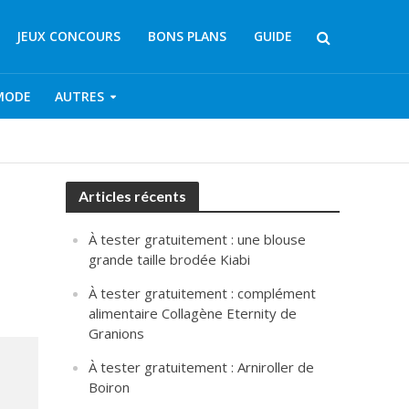
JEUX CONCOURS
BONS PLANS
GUIDE
MODE
AUTRES
Articles récents
À tester gratuitement : une blouse
grande taille brodée Kiabi
À tester gratuitement : complément
alimentaire Collagène Eternity de
Granions
À tester gratuitement : Arniroller de
Boiron