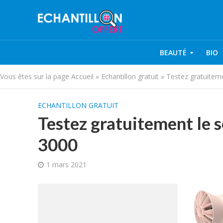
BEAUTÉ
BIO
Vous êtes sur la page
Accueil
»
Echantillon gratuit
»
Testez gratuiteme
ECHANTILLON GRATUIT
Testez gratuitement le 
3000
1 mars 2021