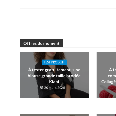
Offres du moment
TEST PRODUIT
À tester gratuitement : une
À t
blouse grande taille brodée
com
Kiabi
Collagè
20 mars 2026