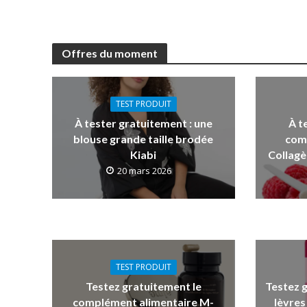
Offres du moment
TEST PRODUIT
À tester gratuitement : une
À t
blouse grande taille brodée
com
Kiabi
Collagè
20 mars 2026
TEST PRODUIT
Testez gratuitement le
Testez 
complément alimentaire M-
lèvres