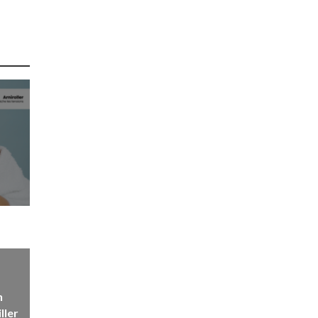
n
ller