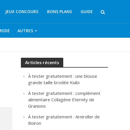
JEUX CONCOURS
BONS PLANS
GUIDE
MODE
AUTRES
Articles récents
À tester gratuitement : une blouse
grande taille brodée Kiabi
À tester gratuitement : complément
alimentaire Collagène Eternity de
Granions
À tester gratuitement : Arniroller de
Boiron