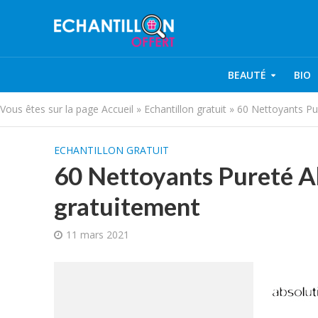
BEAUTÉ
BIO
Vous êtes sur la page
Accueil
»
Echantillon gratuit
»
60 Nettoyants Pur
ECHANTILLON GRATUIT
60 Nettoyants Pureté Ab
gratuitement
11 mars 2021