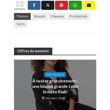
23
partages
Thèmes
Beauté
Cheveux
Produits bio
Soins
Offres du moment
TEST PRODUIT
À tester gratuitement :
une blouse grande taille
brodée Kiabi
20 mars 2026