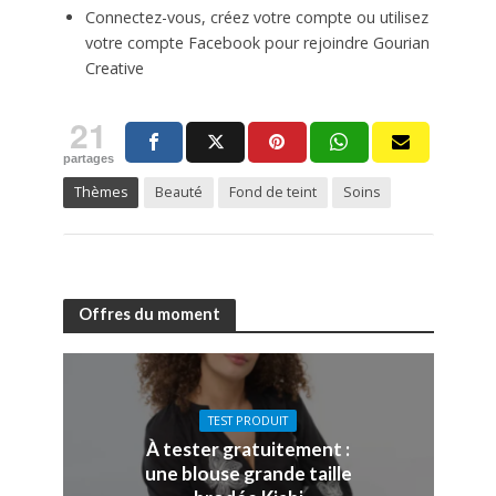
Connectez-vous, créez votre compte ou utilisez
votre compte Facebook pour rejoindre Gourian
Creative
21
partages
Thèmes
Beauté
Fond de teint
Soins
Offres du moment
TEST PRODUIT
À tester gratuitement :
une blouse grande taille