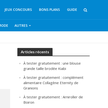
JEUX CONCOURS
BONS PLANS
GUIDE
MODE
AUTRES
Articles récents
À tester gratuitement : une blouse
grande taille brodée Kiabi
À tester gratuitement : complément
alimentaire Collagène Eternity de
Granions
À tester gratuitement : Arniroller de
Boiron