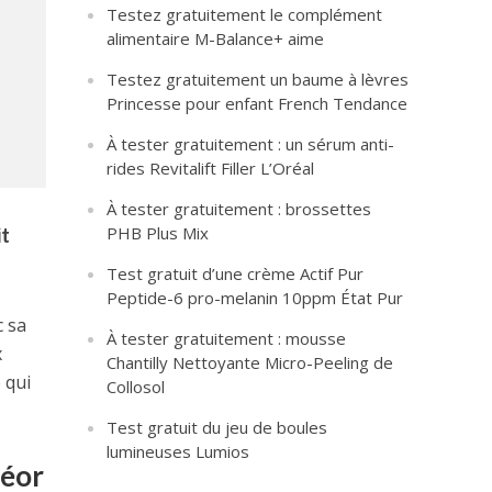
Testez gratuitement le complément
alimentaire M-Balance+ aime
Testez gratuitement un baume à lèvres
Princesse pour enfant French Tendance
À tester gratuitement : un sérum anti-
rides Revitalift Filler L’Oréal
À tester gratuitement : brossettes
t
PHB Plus Mix
Test gratuit d’une crème Actif Pur
Peptide-6 pro-melanin 10ppm État Pur
c sa
À tester gratuitement : mousse
x
Chantilly Nettoyante Micro-Peeling de
 qui
Collosol
Test gratuit du jeu de boules
lumineuses Lumios
léor