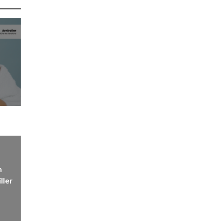
n
ller