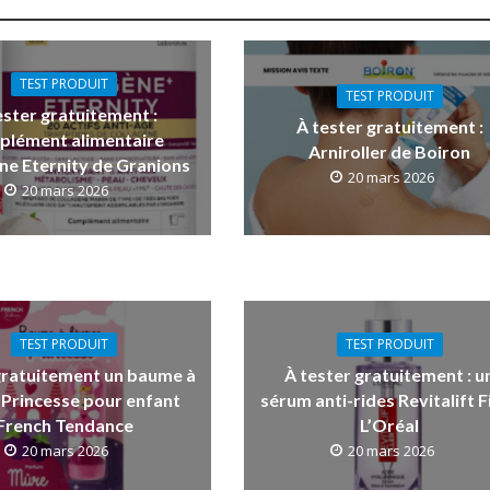
TEST PRODUIT
TEST PRODUIT
ester gratuitement :
À tester gratuitement :
plément alimentaire
Arniroller de Boiron
ne Eternity de Granions
20 mars 2026
20 mars 2026
TEST PRODUIT
TEST PRODUIT
gratuitement un baume à
À tester gratuitement : u
 Princesse pour enfant
sérum anti-rides Revitalift Fi
French Tendance
L’Oréal
20 mars 2026
20 mars 2026