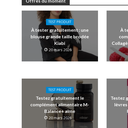
Offres du moment
TEST PRODUIT
À tester gratuitement : une
À t
blouse grande taille brodée
com
Kiabi
Collagè
20 mars 2026
TEST PRODUIT
Testez gratuitement le
Testez 
complément alimentaire M-
lèvres
Balance+ aime
20 mars 2026