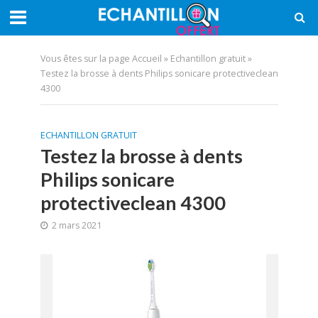
Vous êtes sur la page
Accueil
»
Echantillon gratuit
»
Testez la brosse à dents Philips sonicare protectiveclean
4300
ECHANTILLON GRATUIT
Testez la brosse à dents
Philips sonicare
protectiveclean 4300
2 mars 2021