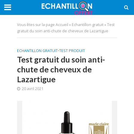
Vous êtes sur la page
Accueil
»
Echantillon gratuit
»
Test
gratuit du soin anti-chute de cheveux de Lazartigue
ECHANTILLON GRATUIT
•
TEST PRODUIT
Test gratuit du soin anti-
chute de cheveux de
Lazartigue
20 avril 2021