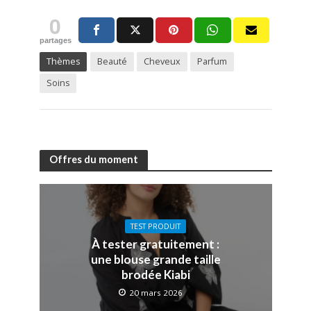
0
partages
Thèmes
Beauté
Cheveux
Parfum
Soins
Offres du moment
TEST PRODUIT
À tester gratuitement :
une blouse grande taille
brodée Kiabi
20 mars 2026