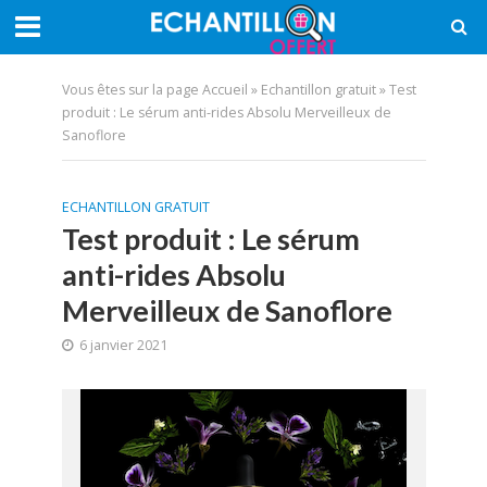
Vous êtes sur la page
Accueil
»
Echantillon gratuit
»
Test
produit : Le sérum anti-rides Absolu Merveilleux de
Sanoflore
ECHANTILLON GRATUIT
Test produit : Le sérum
anti-rides Absolu
Merveilleux de Sanoflore
6 janvier 2021