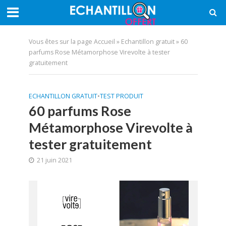
Vous êtes sur la page
Accueil
»
Echantillon gratuit
»
60
parfums Rose Métamorphose Virevolte à tester
gratuitement
ECHANTILLON GRATUIT
•
TEST PRODUIT
60 parfums Rose
Métamorphose Virevolte à
tester gratuitement
21 juin 2021