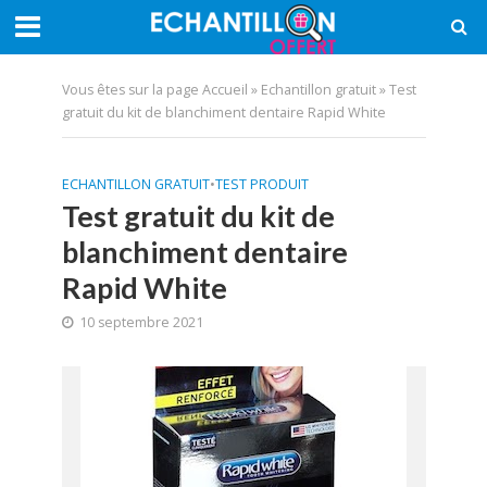
Vous êtes sur la page
Accueil
»
Echantillon gratuit
»
Test
gratuit du kit de blanchiment dentaire Rapid White
ECHANTILLON GRATUIT
•
TEST PRODUIT
Test gratuit du kit de
blanchiment dentaire
Rapid White
10 septembre 2021