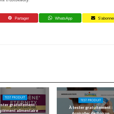
Partager
WhatsApp
S'abonne
TEST PRODUIT
TEST PRODUIT
ester gratuitement :
À tester gratuitement :
plément alimentaire
Arniroller de Boiron