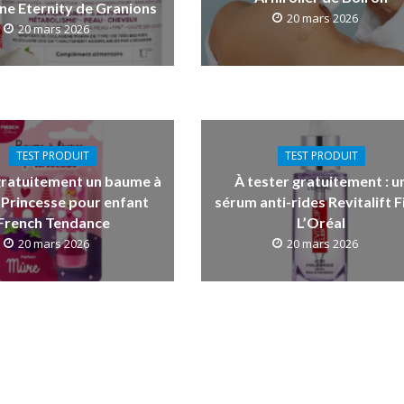
ne Eternity de Granions
20 mars 2026
20 mars 2026
TEST PRODUIT
TEST PRODUIT
gratuitement un baume à
À tester gratuitement : u
 Princesse pour enfant
sérum anti-rides Revitalift Fi
French Tendance
L’Oréal
20 mars 2026
20 mars 2026