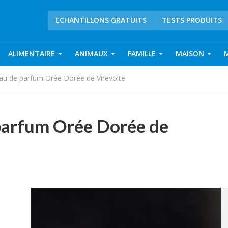
ECHANTILLONS GRATUITS
TESTS PRODUITS
ALIMENTAIRE
ANIMAUX
FAMILLE
MAISON
’eau de parfum Orée Dorée de Virevolte
e parfum Orée Dorée de