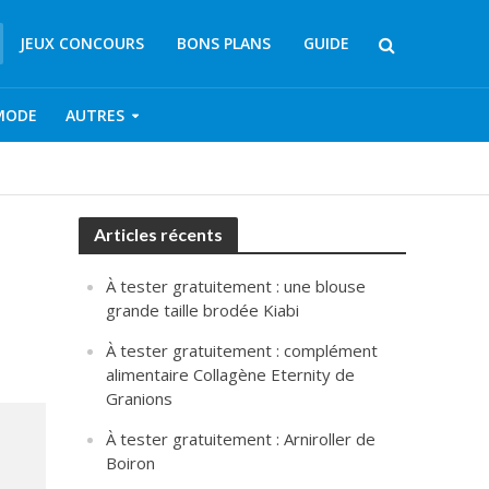
JEUX CONCOURS
BONS PLANS
GUIDE
MODE
AUTRES
Articles récents
À tester gratuitement : une blouse
grande taille brodée Kiabi
À tester gratuitement : complément
alimentaire Collagène Eternity de
Granions
À tester gratuitement : Arniroller de
Boiron