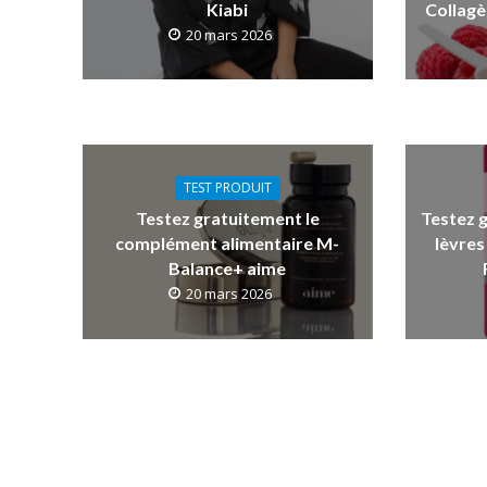
Kiabi
Collagè
20 mars 2026
TEST PRODUIT
Testez gratuitement le
Testez 
complément alimentaire M-
lèvres
Balance+ aime
20 mars 2026