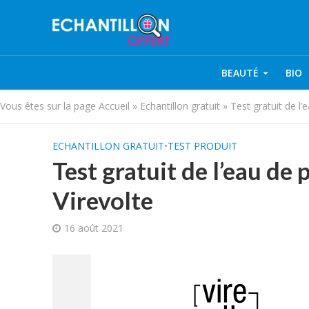
BEAUTÉ
BIO
Vous êtes sur la page
Accueil
»
Echantillon gratuit
»
Test gratuit de l
ECHANTILLON GRATUIT
•
TEST PRODUIT
Test gratuit de l’eau d
Virevolte
16 août 2021