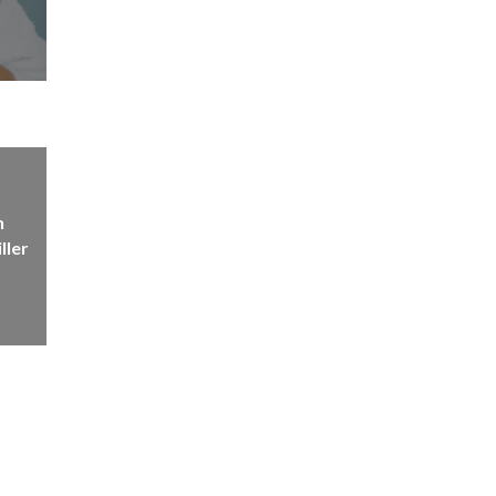
n
ller