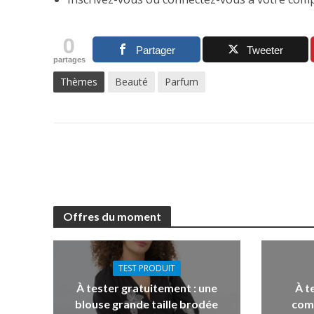
0
Partager
Tweeter
partages
Thèmes
Beauté
Parfum
Offres du moment
TEST PRODUIT
À tester gratuitement : une
À t
blouse grande taille brodée
com