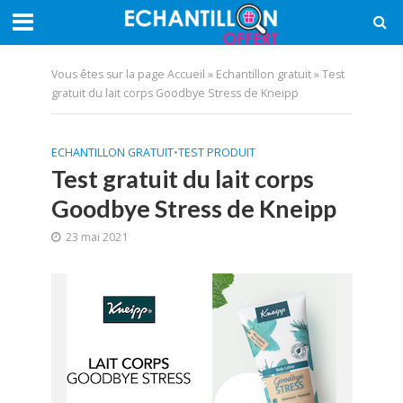
Vous êtes sur la page
Accueil
»
Echantillon gratuit
»
Test
gratuit du lait corps Goodbye Stress de Kneipp
ECHANTILLON GRATUIT
•
TEST PRODUIT
Test gratuit du lait corps
Goodbye Stress de Kneipp
23 mai 2021