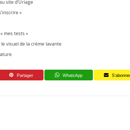
au site d’Uriage
’inscrire »
 « mes tests »
le visuel de la crème lavante
ature.
Partager
WhatsApp
S'abonne