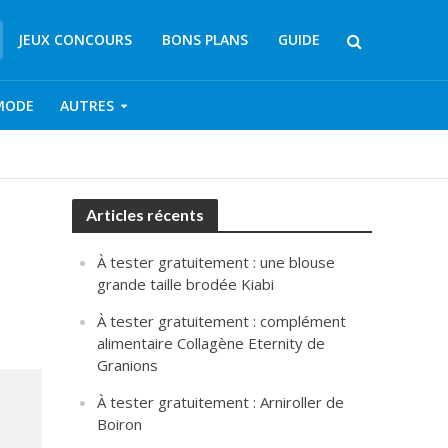
JEUX CONCOURS
BONS PLANS
GUIDE
MODE
AUTRES
Articles récents
À tester gratuitement : une blouse
grande taille brodée Kiabi
À tester gratuitement : complément
alimentaire Collagène Eternity de
Granions
À tester gratuitement : Arniroller de
Boiron