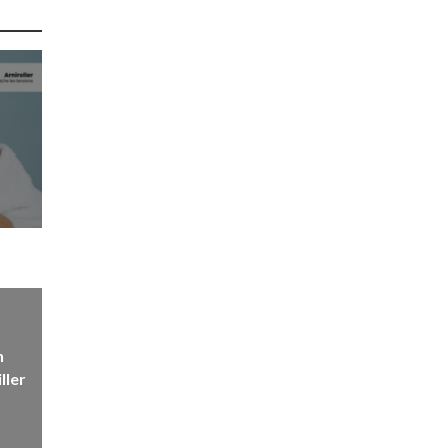
n
ller