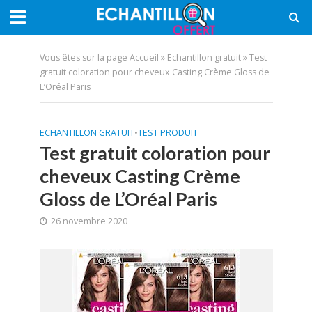
Vous êtes sur la page
Accueil
»
Echantillon gratuit
»
Test
gratuit coloration pour cheveux Casting Crème Gloss de
L’Oréal Paris
ECHANTILLON GRATUIT
•
TEST PRODUIT
Test gratuit coloration pour
cheveux Casting Crème
Gloss de L’Oréal Paris
26 novembre 2020