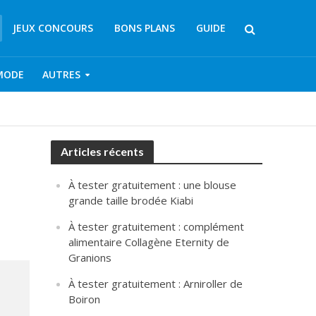
JEUX CONCOURS
BONS PLANS
GUIDE
MODE
AUTRES
Articles récents
À tester gratuitement : une blouse
grande taille brodée Kiabi
À tester gratuitement : complément
alimentaire Collagène Eternity de
Granions
À tester gratuitement : Arniroller de
Boiron