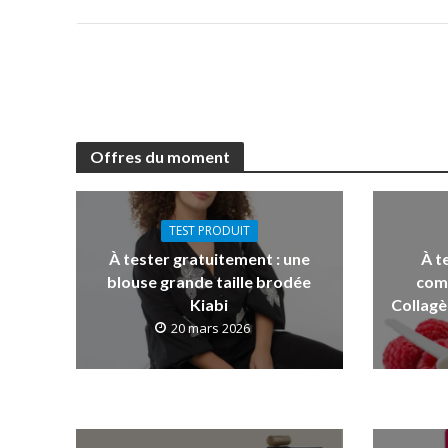
Offres du moment
TEST PRODUIT
À tester gratuitement : une
À t
blouse grande taille brodée
com
Kiabi
Collagè
20 mars 2026