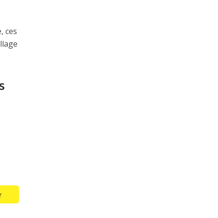
, ces
llage
s
r