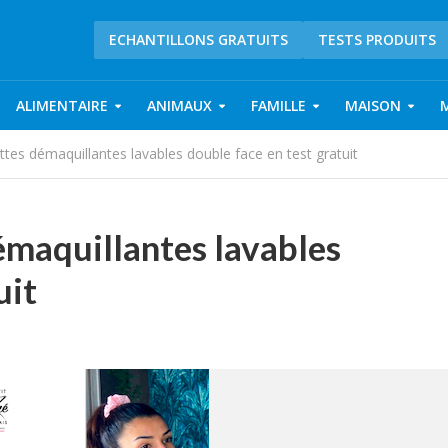
ECHANTILLONS GRATUITS
TESTS PRODUITS
ALIMENTAIRE
ANIMAUX
FAMILLE
MAISON
ettes démaquillantes lavables double face en test gratuit
émaquillantes lavables
uit