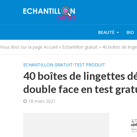
BEAUTÉ
BIO
Vous êtes sur la page
Accueil
»
Echantillon gratuit
»
40 boîtes de ling
ECHANTILLON GRATUIT
•
TEST PRODUIT
40 boîtes de lingettes d
double face en test grat
18 mars 2021