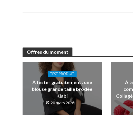
Offres du moment
TEST PRODUIT
À tester gratuitement : une
À t
blouse grande taille brodée
com
Kiabi
Collagè
20 mars 2026