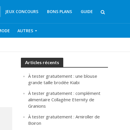
JEUX CONCOURS
BONS PLANS
GUIDE
MODE
AUTRES
Articles récents
À tester gratuitement : une blouse
grande taille brodée Kiabi
À tester gratuitement : complément
alimentaire Collagène Eternity de
Granions
À tester gratuitement : Arniroller de
Boiron