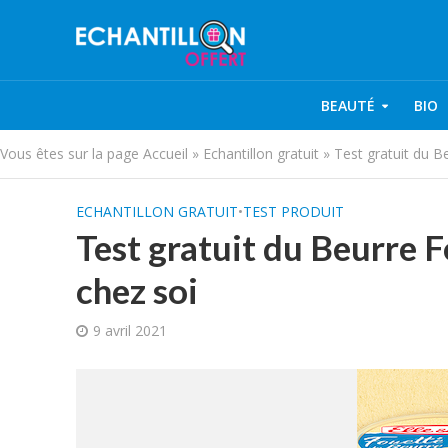
BEAUTÉ
BIO
Vous êtes sur la page
Accueil
»
Echantillon gratuit
»
Test gratuit du Be
ECHANTILLON GRATUIT
•
TEST PRODUIT
Test gratuit du Beurre F
chez soi
9 avril 2021