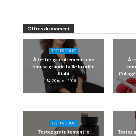
Offres du moment
TEST PRODUIT
À tester gratuitement : une
À t
blouse grande taille brodée
com
Kiabi
Collagè
20 mars 2026
TEST PRODUIT
Testez gratuitement le
Testez 