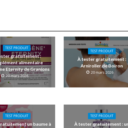
TEST PRODUIT
TEST PRODUIT
ester gratuitement :
À tester gratuitement :
plément alimentaire
Arniroller de Boiron
ne Eternity de Granions
20 mars 2026
20 mars 2026
TEST PRODUIT
TEST PRODUIT
gratuitement un baume à
À tester gratuitement : u