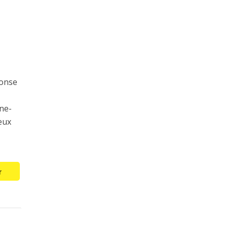
ponse
nne-
eux
r