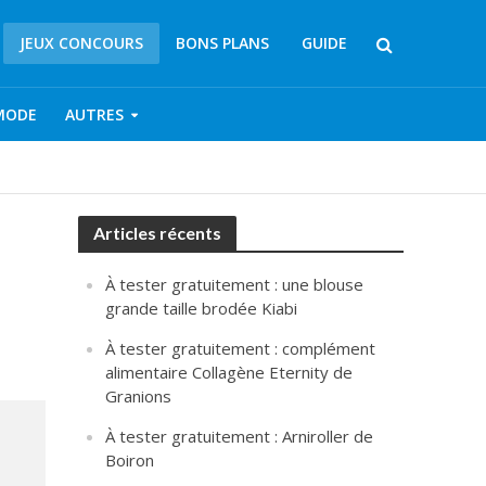
JEUX CONCOURS
BONS PLANS
GUIDE
MODE
AUTRES
Articles récents
À tester gratuitement : une blouse
grande taille brodée Kiabi
À tester gratuitement : complément
alimentaire Collagène Eternity de
Granions
À tester gratuitement : Arniroller de
Boiron