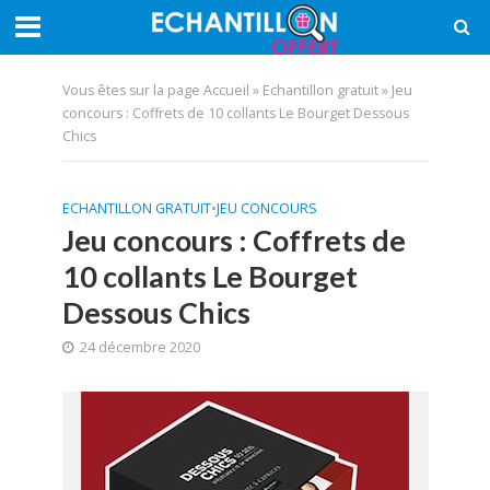
Vous êtes sur la page
Accueil
»
Echantillon gratuit
»
Jeu
concours : Coffrets de 10 collants Le Bourget Dessous
Chics
ECHANTILLON GRATUIT
•
JEU CONCOURS
Jeu concours : Coffrets de
10 collants Le Bourget
Dessous Chics
24 décembre 2020