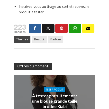
Inscrivez-vous au tirage au sort et recevez le
produit à tester.
223
partages
Thèmes
Beauté
Parfum
Offres du moment
TEST PRODUIT
À tester gratuitement :
une blouse grande taille
brodée Kiabi